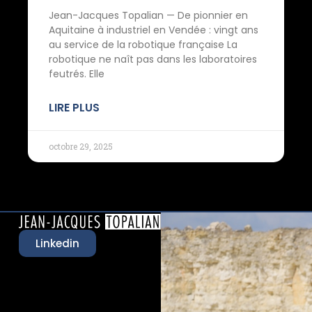
Jean-Jacques Topalian — De pionnier en
Aquitaine à industriel en Vendée : vingt ans
au service de la robotique française La
robotique ne naît pas dans les laboratoires
feutrés. Elle
LIRE PLUS
octobre 29, 2025
Linkedin